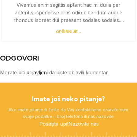
Vivamus enim sagittis aptent hac mi dui a per
aptent suspendisse cras odio bibendum augue
rhoncus laoreet dui praesent sodales sodales....
OPŠIRNIJE...
ODGOVORI
Morate biti
prijavljeni
da biste objavili komentar.
Imate još neko pitanje?
Ako imate pitanje ili želite da Vas kontaktiramo ostavite nam
svoje podatke i broj telefona ili nas nazovite
Pošaljite upit
Nazovite nas